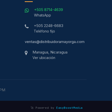
+505 8714-4639
WhatsApp
+505 2248-6683
Teléfono fijo
ventas@distribuidoramayorga.com
Managua, Nicaragua
Ver ubicación
 PM
🚀 Powered by
EasyBoostMedia