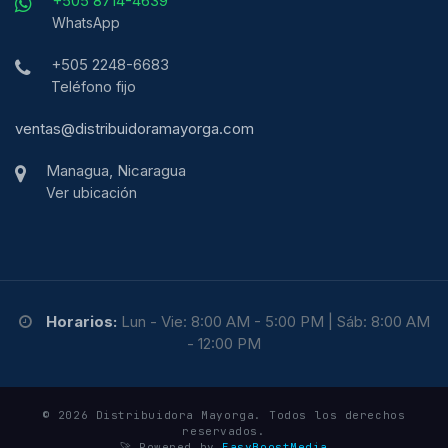
+505 8714-4639
WhatsApp
+505 2248-6683
Teléfono fijo
ventas@distribuidoramayorga.com
Managua, Nicaragua
Ver ubicación
Horarios:
Lun - Vie: 8:00 AM - 5:00 PM | Sáb: 8:00 AM
- 12:00 PM
© 2026 Distribuidora Mayorga. Todos los derechos
reservados.
🚀 Powered by
EasyBoostMedia