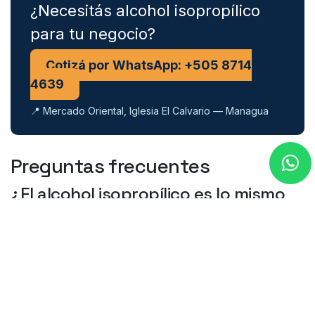
¿Necesitás alcohol isopropílico
para tu negocio?
Cotizá por WhatsApp: +505 8714
4639
📍 Mercado Oriental, Iglesia El Calvario — Managua
Preguntas frecuentes
¿El alcohol isopropílico es lo mismo
que el alcohol etílico?
No. El isopropílico (isopropanol) y el etílico
(etanol) son alcoholes distintos. El isopropílico se
evapora más rápido y es preferido para limpieza
de electrónica; no es apto para consumo.